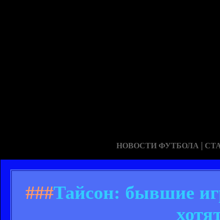
|
НОВОСТИ ФУТБОЛА
СТ
###
Тайсон: бывшие иг
хотя