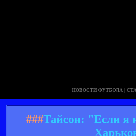
|
НОВОСТИ ФУТБОЛА
СТ
###
Тайсон: "Если я 
Харьков