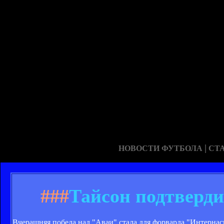
|
НОВОСТИ ФУТБОЛА
СТ
###
Тайсон подтверди
Вчерашняя победа над "Аваи" стала для форварда "Интернас