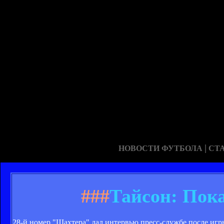
|
НОВОСТИ ФУТБОЛА
СТ
###
Тайсон: Пок
28-й номер "Шахтера" дал интервью пресс-службе после игр