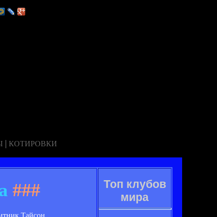
|
Ы
КОТИРОВКИ
Топ клубов
а
###
мира
итник Тайсон.