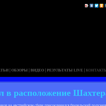
|
|
|
|
АТЬИ
ОБЗОРЫ
ВИДЕО
РЕЗУЛЬТАТЫ LIVE
КОНТАКТ
л в расположение Шахтер
манде на австрийском сборе присоединился бразильский полузащ