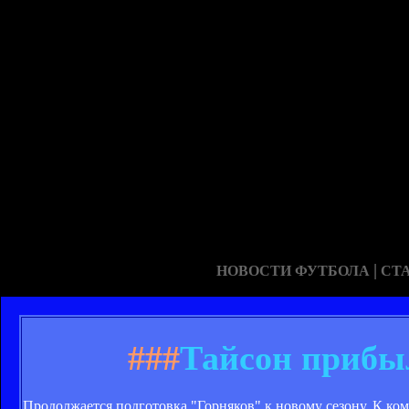
|
НОВОСТИ ФУТБОЛА
СТ
###
Тайсон прибы
Продолжается подготовка "Горняков" к новому сезону. К ко