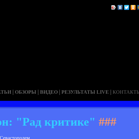
|
|
|
|
АТЬИ
ОБЗОРЫ
ВИДЕО
РЕЗУЛЬТАТЫ LIVE
КОНТАКТ
он: "Рад критике"
###
 Севастополем.