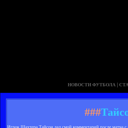
|
НОВОСТИ ФУТБОЛА
СТ
###
Тайс
Игрок Шахтера Тайсон дал смой комментарий после матча с