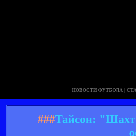
|
НОВОСТИ ФУТБОЛА
СТ
###
Тайсон: "Шахте
о