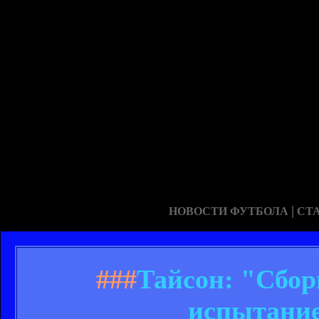
|
НОВОСТИ ФУТБОЛА
СТ
###
Тайсон: "Сбо
испытание