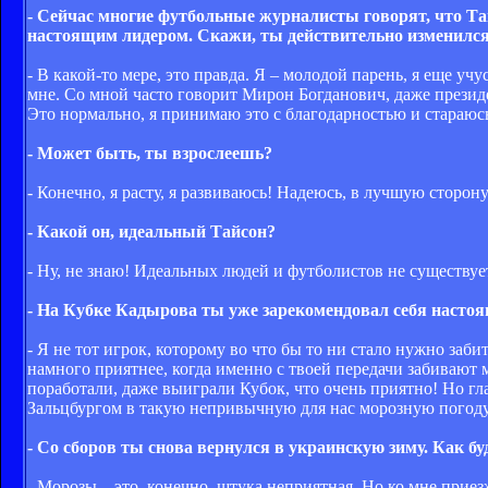
- Сейчас многие футбольные журналисты говорят, что Та
настоящим лидером. Скажи, ты действительно изменилс
- В какой-то мере, это правда. Я – молодой парень, я еще учу
мне. Со мной часто говорит Мирон Богданович, даже президе
Это нормально, я принимаю это с благодарностью и стараюс
- Может быть, ты взрослеешь?
- Конечно, я расту, я развиваюсь! Надеюсь, в лучшую сторону
- Какой он, идеальный Тайсон?
- Ну, не знаю! Идеальных людей и футболистов не существуе
- На Кубке Кадырова ты уже зарекомендовал себя настоя
- Я не тот игрок, которому во что бы то ни стало нужно заб
намного приятнее, когда именно с твоей передачи забивают 
поработали, даже выиграли Кубок, что очень приятно! Но г
Зальцбургом в такую непривычную для нас морозную погоду
- Со сборов ты снова вернулся в украинскую зиму. Как б
- Морозы – это, конечно, штука неприятная. Но ко мне приезж