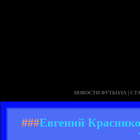
|
НОВОСТИ ФУТБОЛА
СТ
###
Евгений Краснико