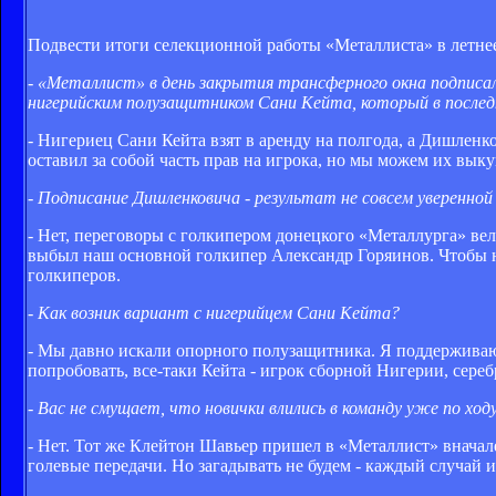
Подвести итоги селекционной работы «Металлиста» в летне
- «Металлист» в день закрытия трансферного окна подписа
нигерийским полузащитником Сани Кейта, который в последне
- Нигериец Сани Кейта взят в аренду на полгода, а Дишлен
оставил за собой часть прав на игрока, но мы можем их выку
- Подписание Дишленковича - результат не совсем уверенно
- Нет, переговоры с голкипером донецкого «Металлурга» вел
выбыл наш основной голкипер Александр Горяинов. Чтобы н
голкиперов.
- Как возник вариант с нигерийцем Сани Кейта?
- Мы давно искали опорного полузащитника. Я поддержива
попробовать, все-таки Кейта - игрок сборной Нигерии, сер
- Вас не смущает, что новички влились в команду уже по ход
- Нет. Тот же Клейтон Шавьер пришел в «Металлист» вначале 
голевые передачи. Но загадывать не будем - каждый случай 