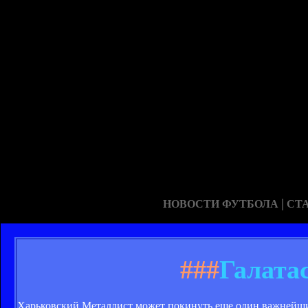
|
НОВОСТИ ФУТБОЛА
СТ
###
Галата
Харьковский Металлист может покинуть еще один важнейш