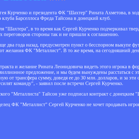
ргея Курченко и президента ФК "Шахтер" Рината Ахметова, в ход
 клуба Барселлоса Фреда Тайсона в донецкий клуб.
ля "Шахтера", в то время как Сергей Курченко подчеркивал твер
х переговоров стороны так и не пришли к соглашению.
ще два года назад, предусмотрен пункт о бесспорном выкупе фут
о от желания ФК "Металлист". В то же время, на сегодняшний д
тракта и желание Рината Леонидовича видеть этого игрока в фор
миллионное предложение, и мы будем вынуждены расстаться с э
ую от трансфера сумму, доведя ее до 30 млн. долларов, и за эти 
усилят команду", - заявил после встречи Сергей Курченко.
кого "Металлиста" Тайсон уже подписал контракт с донецким "
елец ФК "Металлист" Сергей Курченко не хочет продавать игро