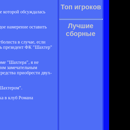
Топ игроков
е которой обсуждалась
Лучшие
дое намерение оставить
сборные
болиста в случае, если
ень президент ФК "Шахтер"
ме "Шахтера", я не
тим замечательным
средства приобрести двух-
Шахтером".
ка в клуб Романа