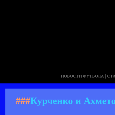
|
НОВОСТИ ФУТБОЛА
СТ
###
Курченко и Ахмето