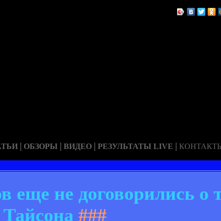
|
|
|
|
АТЬИ
ОБЗОРЫ
ВИДЕО
РЕЗУЛЬТАТЫ LIVE
КОНТАКТ
в еще не договорились о 
Тайсона
###