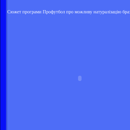
Сюжет програми Профутбол про можливу натуралізацію браз