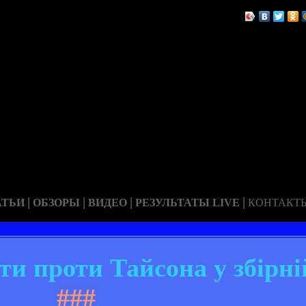
|
|
|
|
АТЬИ
ОБЗОРЫ
ВИДЕО
РЕЗУЛЬТАТЫ LIVE
КОНТАКТ
ти проти Тайсона у збірні
###