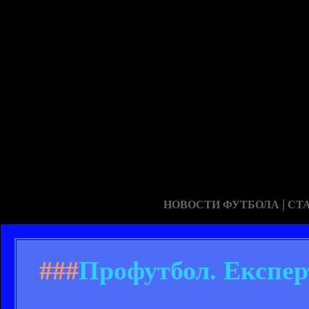
|
НОВОСТИ ФУТБОЛА
СТ
###
Профутбол. Експер