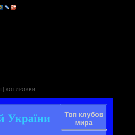
|
Ы
КОТИРОВКИ
Топ клубов
й України
мира