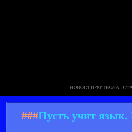
|
НОВОСТИ ФУТБОЛА
СТ
###
Пусть учит язык.