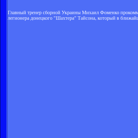
Главный тренер сборной Украины Михаил Фоменко прокомме
легионера донецкого "Шахтера" Тайсона, который в ближайш