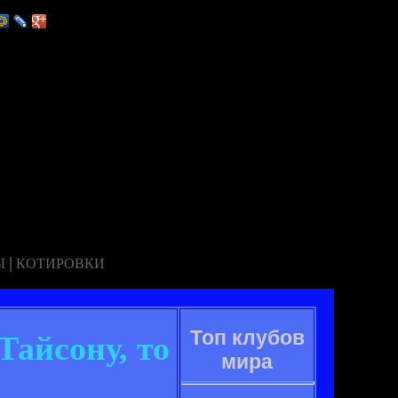
|
Ы
КОТИРОВКИ
Топ клубов
Тайсону, то
мира