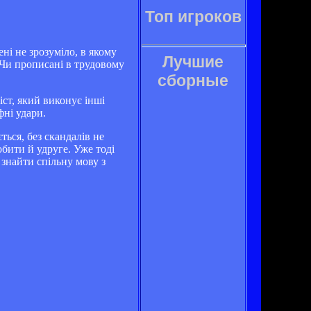
Топ игроков
ні не зрозуміло, в якому
Лучшие
 Чи прописані в трудовому
сборные
ст, який виконує інші
фні удари.
ться, без скандалів не
обити й удруге. Уже тоді
знайти спільну мову з