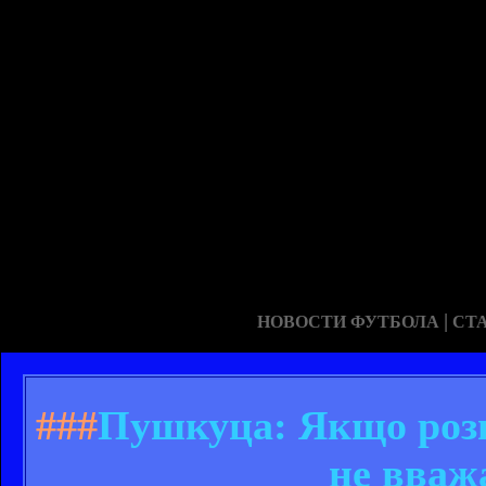
|
НОВОСТИ ФУТБОЛА
СТ
###
Пушкуца: Якщо розгл
не вваж