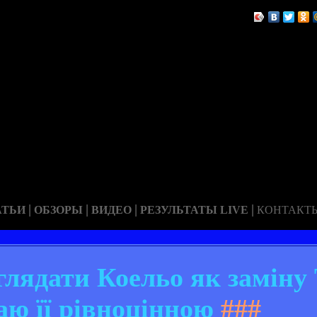
|
|
|
|
АТЬИ
ОБЗОРЫ
ВИДЕО
РЕЗУЛЬТАТЫ LIVE
КОНТАКТ
ядати Коельо як заміну 
аю її рівноцінною
###