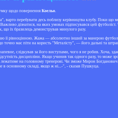
умку щодо повернення
Коельо
.
", варто перебувати десь поблизу керівництва клубу. Поки що ме
. Важливо дізнатися, на яких умовах підписувався цей футболіст.
ок, що їх бразилець демонстрував минулого разу.
жаю її рівноцінною. Жажа — абсолютно інший за манерою футболі
що точно має піти на користь "Металісту", — його дальні та штра
певне, слідкував за його виступами, чого я не робив. Хоча, здає
ідсутність дисципліни. Якщо учинив так одного разу, то може зр
ер лежатиме на головному тренерові. Чи зможе Мирон Богданович 
 в основному складі, якщо ж ні...-", - сказав Пушкуца.