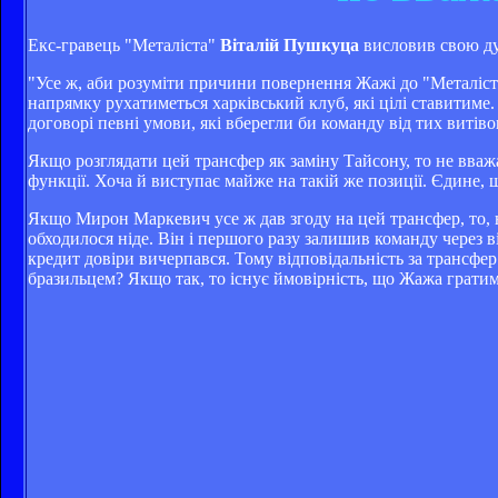
Екс-гравець "Металіста"
Віталій Пушкуца
висловив свою д
"Усе ж, аби розуміти причини повернення Жажі до "Металіста
напрямку рухатиметься харківський клуб, які цілі ставитиме
договорі певні умови, які вберегли би команду від тих витів
Якщо розглядати цей трансфер як заміну Тайсону, то не вва
функції. Хоча й виступає майже на такій же позиції. Єдине, 
Якщо Мирон Маркевич усе ж дав згоду на цей трансфер, то, на
обходилося ніде. Він і першого разу залишив команду через в
кредит довіри вичерпався. Тому відповідальність за трансф
бразильцем? Якщо так, то існує ймовірність, що Жажа гратиме