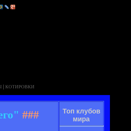
|
Ы
КОТИРОВКИ
Топ клубов
его"
###
мира