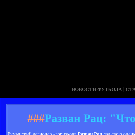
|
НОВОСТИ ФУТБОЛА
СТ
###
Разван Рац: "Чт
Румынский легионер «горняков»
Разван Рац
дал свою оценк