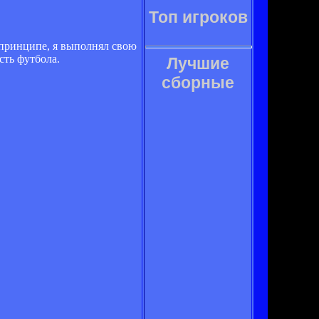
Топ игроков
 принципе, я выполнял свою
сть футбола.
Лучшие
сборные