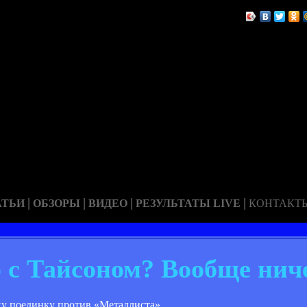
|
|
|
|
АТЬИ
ОБЗОРЫ
ВИДЕО
РЕЗУЛЬТАТЫ LIVE
КОНТАКТ
о с Тайсоном? Вообще нич
у поединку против «Металлиста».