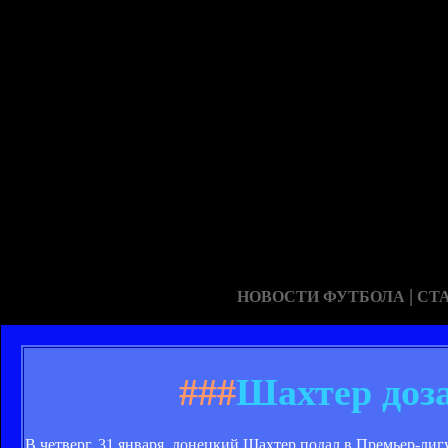
|
НОВОСТИ ФУТБОЛА
СТ
###
Шахтер доз
В четверг, 31 января, донецкий Шахтер подал в Премьер-лигу