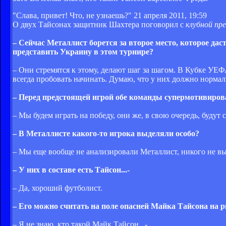
"Слава, привет! Что, не узнаешь?"
21 апреля 2011, 19:59
О двух Тайсонах защитник Шахтера поговорил с
клубной пр
– Сейчас Металлист борется за второе место, которое да
представить Украину в этом турнире?
– Они стремятся к этому, делают шаг за шагом. В Кубке УЕФ
всегда пробовать начинать. Думаю, что у них должно нормал
– Перед предстоящей игрой обе команды супермотивиро
– Мы будем играть на победу, они же, в свою очередь, будут с
– В Металлисте какого-то игрока выделяли особо?
– Мы еще вообще не анализировали Металлист, никого не в
– У них в составе есть Тайсон...-
– Да, хороший футболист.
– Его можно считать на поле опасней Майка Тайсона на р
– Я не знаю, кто такой Майк Тайсон...-