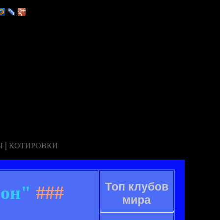
|
Ы
КОТИРОВКИ
Топ клубов
сон"
###
мира