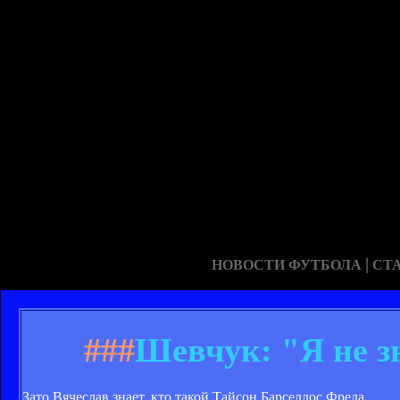
|
НОВОСТИ ФУТБОЛА
СТ
###
Шевчук: "Я не з
Зато Вячеслав знает, кто такой Тайсон Барселлос Фреда.