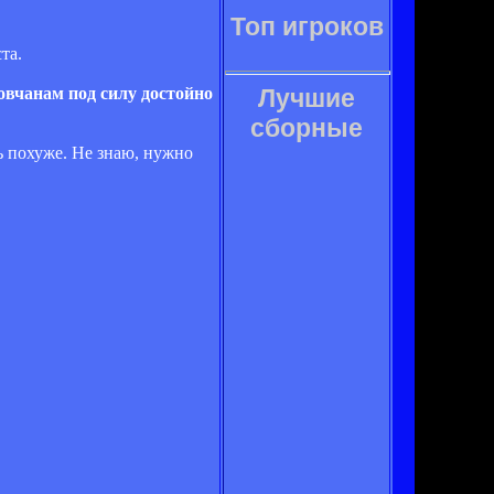
Топ игроков
та.
овчанам под силу достойно
Лучшие
сборные
ь похуже. Не знаю, нужно