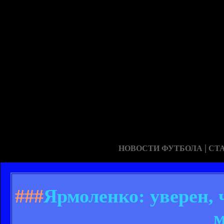
|
НОВОСТИ ФУТБОЛА
СТ
###
Ярмоленко: уверен, 
м