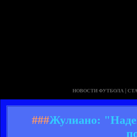
|
НОВОСТИ ФУТБОЛА
СТ
###
Жулиано: "Наде
п